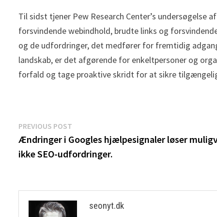
Til sidst tjener Pew Research Center’s undersøgelse af
forsvindende webindhold, brudte links og forsvindende
og de udfordringer, det medfører for fremtidig adgang 
landskab, er det afgørende for enkeltpersoner og organ
forfald og tage proaktive skridt for at sikre tilgængel
Indlægsnavigation
Previous
PREVIOUS POST
post:
Ændringer i Googles hjælpesignaler løser muligv
ikke SEO-udfordringer.
seonyt.dk