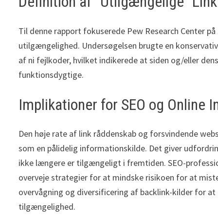
Definition af “Utilgængelige” Li
Til denne rapport fokuserede Pew Research Center på s
utilgængelighed. Undersøgelsen brugte en konservativ 
af ni fejlkoder, hvilket indikerede at siden og/eller den
funktionsdygtige.
Implikationer for SEO og Online 
Den høje rate af link råddenskab og forsvindende websi
som en pålidelig informationskilde. Det giver udfordring
ikke længere er tilgængeligt i fremtiden. SEO-profes
overveje strategier for at mindske risikoen for at miste 
overvågning og diversificering af backlink-kilder for a
tilgængelighed.