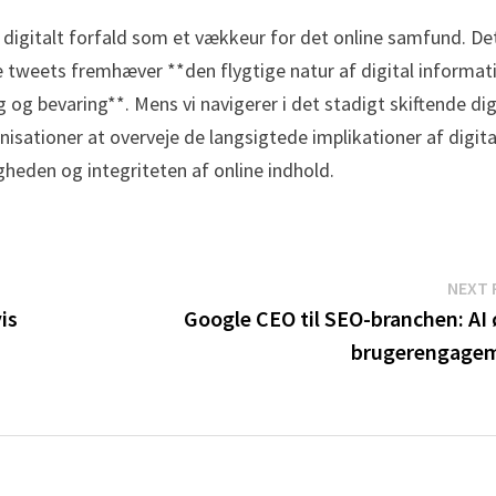
 digitalt forfald som et vækkeur for det online samfund. De
 tweets fremhæver **den flygtige natur af digital informat
og bevaring**. Mens vi navigerer i det stadigt skiftende dig
isationer at overveje de langsigtede implikationer af digita
igheden og integriteten af online indhold.
NEXT 
is
Google CEO til SEO-branchen: AI 
brugerengage