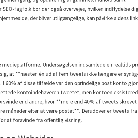
 SEO-fagfolk bør der også overvejes, hvilken indflydelse dig
n hjemmeside, der bliver utilgængelige, kan påvirke sidens lin
iale medieplatforme. Undersøgelsen indsamlede en realtids p
sig, at **næsten én ud af fem tweets ikke længere er synlig
. I 60% af disse tilfælde var den oprindelige post konto gjor
% slettede kontoindehaveren tweetet, men kontoen eksistere
t forsvinde end andre, hvor **mere end 40% af tweets skrevet
r tre måneder efter at være postet**. Derudover er tweets fra
or at forsvinde fra offentlig visning.