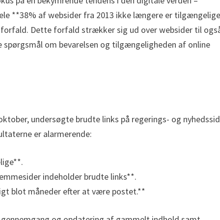
okus på en bekymrende tendens i den digitale verden –
ele **38% af websider fra 2013 ikke længere er tilgængelige
rfald. Dette forfald strækker sig ud over websider til ogs
ige spørgsmål om bevarelsen og tilgængeligheden af online
oktober, undersøgte brudte links på regerings- og nyhedssi
ultaterne er alarmerende:
lige**.
mmesider indeholder brudte links**.
igt blot måneder efter at være postet.**
g gennemgang og opdatering af gammelt indhold samt