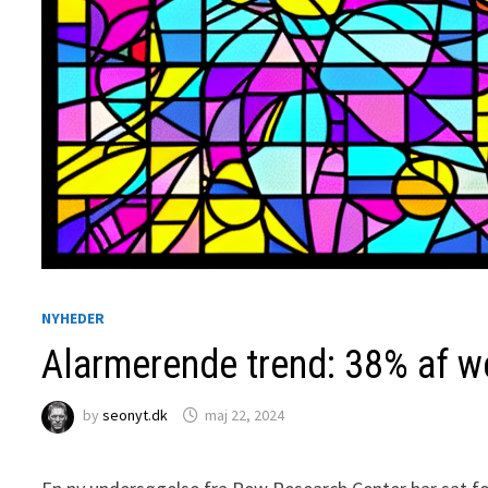
NYHEDER
Alarmerende trend: 38% af w
by
seonyt.dk
maj 22, 2024