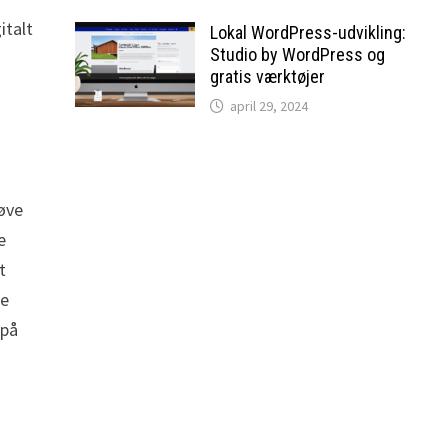
italt
Lokal WordPress-udvikling:
Studio by WordPress og
k
gratis værktøjer
april 29, 2024
røve
e
t
de
 på