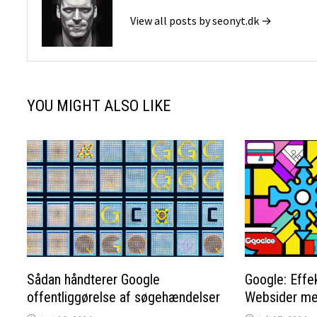
View all posts by seonyt.dk →
YOU MIGHT ALSO LIKE
Sådan håndterer Google
Google: Effek
offentliggørelse af søgehændelser
Websider me