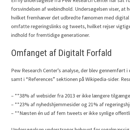
En ny undersøgelse fra Pew Research Center har sat f
forsvindelsen af webindhold. Undersøgelsen viser, at h
hvilket fremhæver det udbredte fænomen med digital fo
omfatte regeringslinks og tweets, hvilket rejser vigt
indhold for fremtidige generationer.
Omfanget af Digitalt Forfald
Pew Research Center’s analyse, der blev gennemført i 
samt i “References” sektionen på Wikipedia-sider. Res
– **38% af websider fra 2013 er ikke længere tilgænge
– **23% af nyhedshjemmesider og 21% af regeringshje
– **Næsten én ud af fem tweets er ikke synlige offentl
Undersøgelsen understreger behovet for regelmæssi