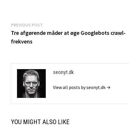
Indlægsnavigation
Previous
PREVIOUS POST
post:
Tre afgørende måder at øge Googlebots crawl-
frekvens
seonyt.dk
View all posts by seonyt.dk →
YOU MIGHT ALSO LIKE