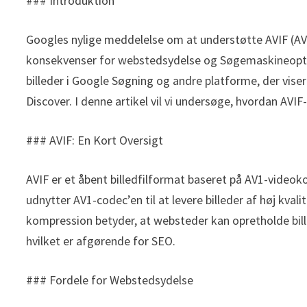
### Introduktion
Googles nylige meddelelse om at understøtte AVIF (AV
konsekvenser for webstedsydelse og Søgemaskineoptime
billeder i Google Søgning og andre platforme, der vise
Discover. I denne artikel vil vi undersøge, hvordan AV
### AVIF: En Kort Oversigt
AVIF er et åbent billedfilformat baseret på AV1-video
udnytter AV1-codec’en til at levere billeder af høj kvali
kompression betyder, at websteder kan opretholde bil
hvilket er afgørende for SEO.
### Fordele for Webstedsydelse