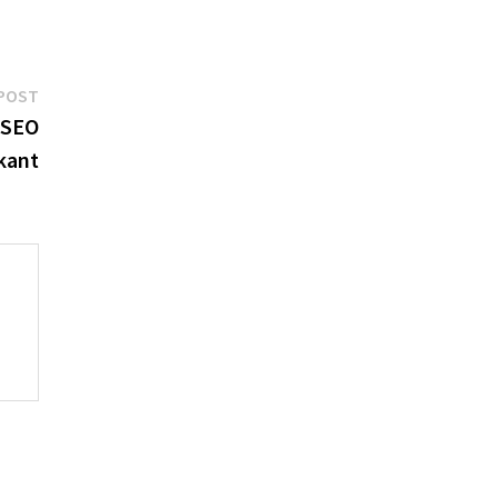
Next
POST
post:
 SEO
kant