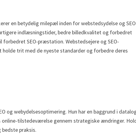
kerer en betydelig milepæl inden for webstedsydelse og SEO
tigere indlæsningstider, bedre billedkvalitet og forbedret
til forbedret SEO-præstation. Webstedsejere og SEO-
at holde trit med de nyeste standarder og forbedre deres
SEO og webydelsesoptimering. Hun har en baggrund i datalo
s online-tilstedeværelse gennem strategiske ændringer. Hol
 bedste praksis.