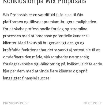
Konklusion på Wix Proposals
Wix Proposals er en værdifuld tilføjelse til Wix-
platformen og tilbyder premium-brugere muligheden
for at skabe professionelle forslag og strømline
processen med at omdanne potentielle kunder til
klienter. Med fokus på brugervenligt design og
kraftfulde funktioner har dette værktøj potentiale til at
omdefinere den måde, virksomheder nærmer sig
forslagsskabelse og -håndtering på, hvilket i sidste ende
hjælper dem med at vinde flere klienter og opnå
langsigtet finansiel succes.
Indlægsnavigation
Previous
N
PREVIOUS POST
NEXT POST