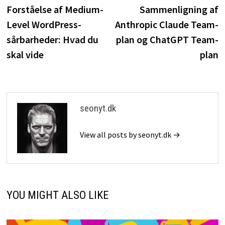
post:
p
Forståelse af Medium-
Sammenligning af
Level WordPress-
Anthropic Claude Team-
sårbarheder: Hvad du
plan og ChatGPT Team-
skal vide
plan
seonyt.dk
View all posts by seonyt.dk →
YOU MIGHT ALSO LIKE